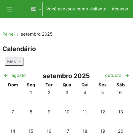
Ir para o conteúdo principal
Você acessou como visitante
Acessar
Painel lateral
Painel
setembro 2025
Calendário
Mês
setembro 2025
←
agosto
outubro
→
Domingo
Segunda-feira
Terça-feira
Quarta-feira
Quinta-feira
Sexta-feira
Sábado
Dom
Seg
Ter
Qua
Qui
Sex
Sáb
Sem eventos, segunda-feira, 1 setembro
Sem eventos, terça-feira, 2 setembro
Sem eventos, quarta-feira, 3 set
Sem eventos, quinta-feir
Sem eventos, sex
Sem eve
1
2
3
4
5
6
Sem eventos, domingo, 7 setembro
Sem eventos, segunda-feira, 8 setembro
Sem eventos, terça-feira, 9 setembro
Sem eventos, quarta-feira, 10 se
Sem eventos, quinta-feir
Sem eventos, sex
Sem eve
7
8
9
10
11
12
13
Sem eventos, domingo, 14 setembro
Sem eventos, segunda-feira, 15 setembro
Sem eventos, terça-feira, 16 setembro
Sem eventos, quarta-feira, 17 se
Sem eventos, quinta-feir
Sem eventos, sex
Sem eve
14
15
16
17
18
19
20