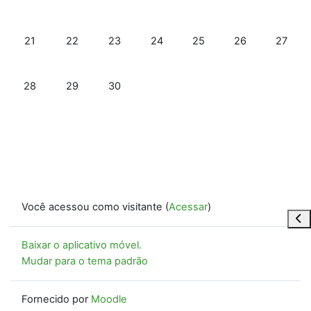
Sem eventos, domingo, 21 setembro
Sem eventos, segunda-feira, 22 setembro
Sem eventos, terça-feira, 23 setembro
Sem eventos, quarta-feira, 24 se
Sem eventos, quinta-feir
Sem eventos, sex
Sem eve
21
22
23
24
25
26
27
Sem eventos, domingo, 28 setembro
Sem eventos, segunda-feira, 29 setembro
Sem eventos, terça-feira, 30 setembro
28
29
30
Você acessou como visitante (
Acessar
)
Abr
Baixar o aplicativo móvel.
Mudar para o tema padrão
Fornecido por
Moodle