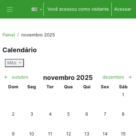
Ir para o conteúdo principal
Você acessou como visitante
Acessar
Painel lateral
Painel
novembro 2025
Calendário
Mês
novembro 2025
←
outubro
dezembro
→
Domingo
Segunda-feira
Terça-feira
Quarta-feira
Quinta-feira
Sexta-feira
Sábado
Dom
Seg
Ter
Qua
Qui
Sex
Sáb
Sem eve
1
Sem eventos, domingo, 2 novembro
Sem eventos, segunda-feira, 3 novembro
Sem eventos, terça-feira, 4 novembro
Sem eventos, quarta-feira, 5 nov
Sem eventos, quinta-feir
Sem eventos, sex
Sem eve
2
3
4
5
6
7
8
Sem eventos, domingo, 9 novembro
Sem eventos, segunda-feira, 10 novembro
Sem eventos, terça-feira, 11 novembro
Sem eventos, quarta-feira, 12 no
Sem eventos, quinta-feir
Sem eventos, sex
Sem eve
9
10
11
12
13
14
15