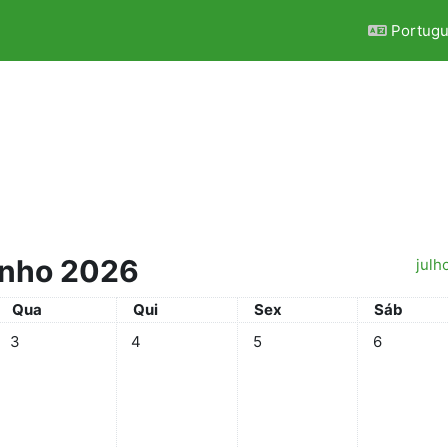
Portuguê
unho 2026
julh
Quarta-feira
Quinta-feira
Sexta-feira
Sábado
Qua
Qui
Sex
Sáb
nho
ça-feira, 2 junho
Sem eventos, quarta-feira, 3 junho
Sem eventos, quinta-feira, 4 junho
Sem eventos, sexta-feira, 5 
Sem eventos
3
4
5
6