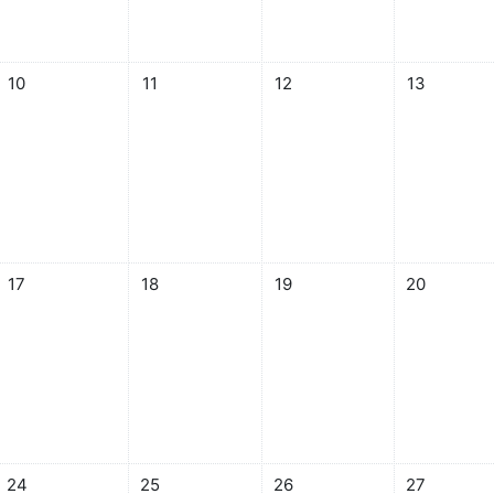
nho
ça-feira, 9 junho
Sem eventos, quarta-feira, 10 junho
Sem eventos, quinta-feira, 11 junho
Sem eventos, sexta-feira, 12
Sem eventos
10
11
12
13
unho
a-feira, 16 junho
Sem eventos, quarta-feira, 17 junho
Sem eventos, quinta-feira, 18 junho
Sem eventos, sexta-feira, 19
Sem eventos
17
18
19
20
unho
ça-feira, 23 junho
Sem eventos, quarta-feira, 24 junho
Sem eventos, quinta-feira, 25 junho
Sem eventos, sexta-feira, 26
Sem eventos
24
25
26
27