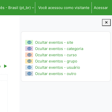
s - Brasil ‎(pt_br)‎
Você acessou como visitante
Acessar
Blocos
Pular Chave de eventos
Ocultar eventos - site
Ocultar eventos - categoria
Ocultar eventos - curso
Ocultar eventos - grupo
o
▶︎
Ocultar eventos - usuário
Ocultar eventos - outro
junho
, sábado, 6 junho